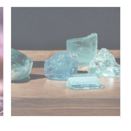
碧璽 TOURMALINE