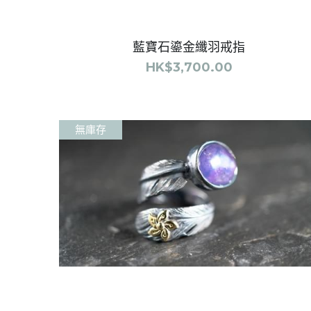
紫藍寶石紫荊點金纖黑羽戒指
HK$3,000.00