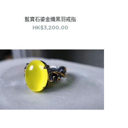
葡萄石鎏金唐草浮雕花戒指
HK$2,700.00