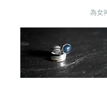
藍寶石鎏金纖羽戒指
HK$3,700.00
無庫存