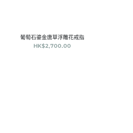
tsApp <
com.hk