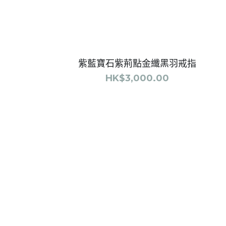
About Us
De Stijl People