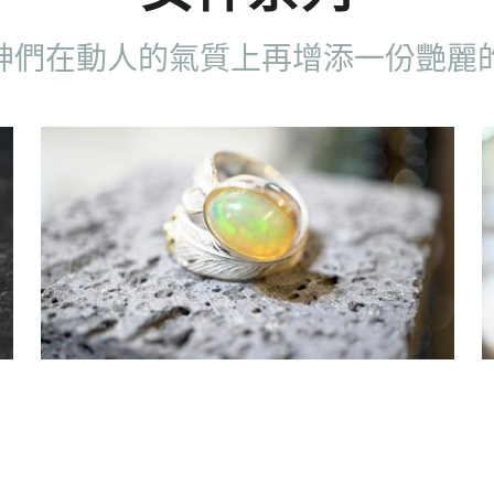
白澳寶紫荊點金纖黑羽戒指
HK$2,700.00