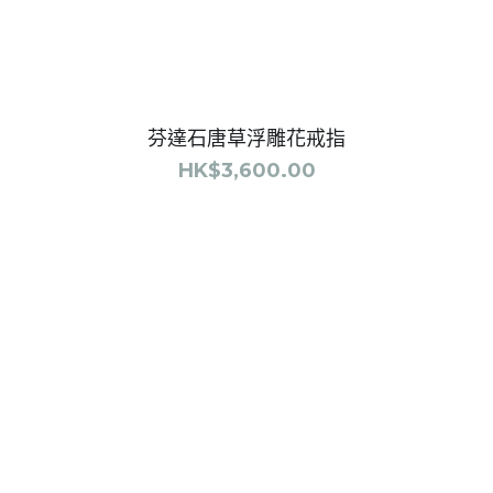
You May Want To Know
Contact Us
TERMS OF SERVICE
> 852-9733-6430 Wha
REFUND & RETURN POLICY
alanmcqueen901@yahoo.