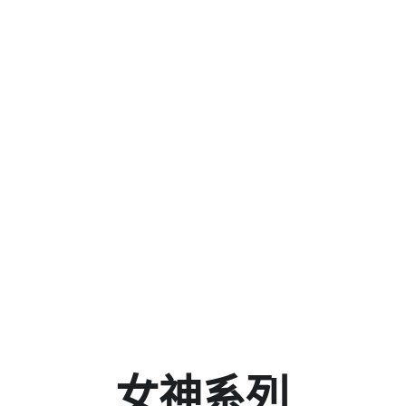
女神系列
神們在動人的氣質上再增添一份艷麗