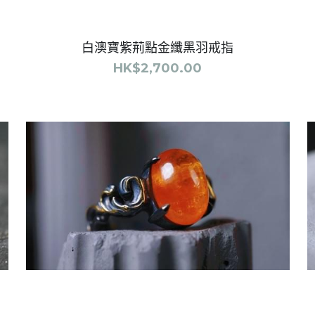
芬達石唐草浮雕花戒指
HK$3,600.00