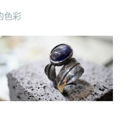
藍寶石鎏金纖黑羽戒指
HK$3,200.00