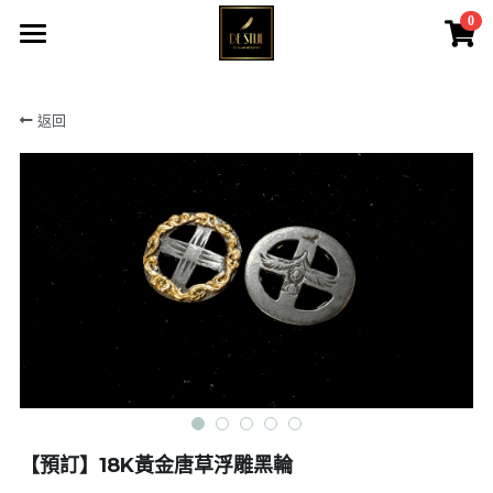
0
×
商品分類
主頁
返回
黑羽系列
所有商品
戰神之羽
黑羽系列&QUEEN
戰神伊始
大皇冠系列
黑鷹系列
戰神之羽
大皇冠系列
戰神伊始
女神系列
黑鷹系列
菊地健
女神系列
【預訂】18K黃金唐草浮雕黑輪
高瀨豪太
天然寶石