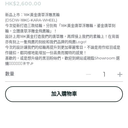
HK$2,600.00
F.A.L
De Stijl Channel
新品上市：18K黃金唐草浮雕黑輪
(DSDW-18KG-KARA-WHEEL)
Feather & Pendants
De Stijl People V.I.P Room
今次從新打造三款結輪，分別有「18K黃金唐草浮雕輪，鎏金唐草刻
輪，立體唐草浮雕金飛鷹輪」！
設計上用18K黃金打造我們的唐草雕，再焊接上我們的素輪上！在背面
Rings
Dark V.I.P Secret Room
亦有刻上一隻飛鷹的刻紋和我們品牌的飛鷹Logo!
今次的設計讓我們的結輪再提升到更加華麗奪目，不論是用作結羽或是
Bangles & Bracelets
GALLERY
作鏈扣，都同樣地能增加一份高貴而獨特的感覺！
喜歡的，或是想升級的黑羽粉絲們，歡迎到網站或親臨Showroom 選
購🙇🏼‍♂️🙇🏼‍♂️🥂🎊🎉
Necklaces
關於我們
數量
Earrings
登錄
/
註冊
新品上架
搜索
加入購物車
SPECIAL ITEM FOR VIP
繁體中文
繁體中文
CONTACT US