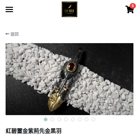
0
×
商品分類
主頁
返回
黑羽系列
所有商品
戰神之羽
黑羽系列&QUEEN
戰神伊始
大皇冠系列
黑鷹系列
戰神之羽
大皇冠系列
戰神伊始
女神系列
黑鷹系列
菊地健
女神系列
紅碧璽金紫荊先金黑羽
高瀨豪太
天然寶石