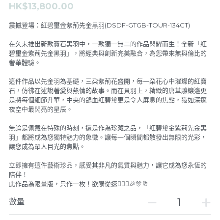
HK$13,800.00
F.A.L
De Stijl Channel
震撼登場：紅碧璽金紫荊先金黑羽(DSDF-GTGB-TOUR-134CT)
Feather & Pendants
De Stijl People V.I.P Room
在久未推出新款寶石黑羽中，一款獨一無二的作品閃耀而生！全新「紅
碧璽金紫荊先金黑羽」，將經典與創新完美融合，為您帶來無與倫比的
奢華體驗。
Rings
Dark V.I.P Secret Room
這件作品以先金羽為基礎，三朶紫荊花盛開，每一朶花心中璀璨的紅寶
Bangles & Bracelets
GALLERY
石，仿彿在述說著愛與熱情的故事。而在貝羽上，精緻的唐草雕鑲邊更
是將每個細節升華，中央的鴿血紅碧璽更是令人屏息的焦點，猶如深邃
夜空中最閃亮的星辰。
Necklaces
關於我們
無論是佩戴在特殊的時刻，還是作為珍藏之品，「紅碧璽金紫荊先金黑
Earrings
登錄
/
註冊
羽」都將成為您獨特魅力的象徵。讓每一個瞬間都散發出無限的光彩，
讓您成為眾人目光的焦點。
新品上架
搜索
立即擁有這件藝術珍品，感受其非凡的氣質與魅力，讓它成為您永恆的
陪伴！
SPECIAL ITEM FOR VIP
繁體中文
此作品為限量版，只作一枚！欲購從速🙇🏼‍♂️🎉🎊🥂
數量
繁體中文
CONTACT US