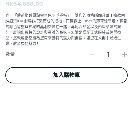
HK$4,680.00
F.A.L
De Stijl Channel
穿上「薄荷綠碧璽點金黑色羽毛戒指」，讓您的風格瞬間升華！這款由
純銀與18K金精心打造而成的戒指，再鑲嵌上1.86ct的薄荷綠碧璽，奪目
Feather & Pendants
De Stijl People V.I.P Room
的綠色碧璽與神秘的黑羽交織在一起，再配合點金以及內唐草雕的設
計，展現出獨特的設計與高雅的品味。無論是搭配正式服裝或休閒造
型，這款戒指都能為您帶來獨特的魅力與自信。讓您在人群中熠熠生
Rings
Dark V.I.P Secret Room
輝，散發獨特魅力 !
Bangles & Bracelets
數量
GALLERY
Necklaces
關於我們
加入購物車
Earrings
登錄
/
註冊
新品上架
搜索
SPECIAL ITEM FOR VIP
繁體中文
繁體中文
CONTACT US