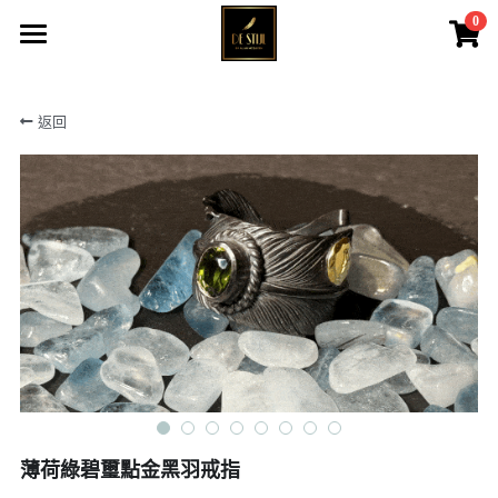
0
×
商品分類
主頁
返回
黑羽系列
所有商品
戰神之羽
黑羽系列&QUEEN
戰神伊始
大皇冠系列
黑鷹系列
戰神之羽
大皇冠系列
戰神伊始
女神系列
黑鷹系列
菊地健
女神系列
薄荷綠碧璽點金黑羽戒指
高瀨豪太
天然寶石