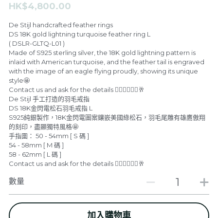
HK$4,800.00
F.A.L
De Stijl Channel
De Stijl handcrafted feather rings
DS 18K gold lightning turquoise feather ring L
Feather & Pendants
De Stijl People V.I.P Room
( DSLR-GLTQ-L01 )
Made of S925 sterling silver, the 18K gold lightning pattern is
inlaid with American turquoise, and the feather tail is engraved
Rings
Dark V.I.P Secret Room
with the image of an eagle flying proudly, showing its unique
style🤩
Bangles & Bracelets
GALLERY
Contact us and ask for the details 🙇🏼‍♂️🙇🏼‍♂️🥂
De Stijl 手工打造的羽毛戒指
DS 18K金閃電松石羽毛戒指 L
Necklaces
關於我們
S925純銀製作，18K金閃電圖案鑲嵌美國綠松石，羽毛尾雕有雄鷹傲翔
的刻印，盡顯獨特風格🤩
Earrings
登錄
/
註冊
手指圍： 50 - 54mm [ S 碼 ]
54 - 58mm [ M 碼 ]
58 - 62mm [ L 碼 ]
新品上架
搜索
Contact us and ask for the details 🙇🏼‍♂️🙇🏼‍♂️🥂
SPECIAL ITEM FOR VIP
數量
繁體中文
繁體中文
CONTACT US
加入購物車