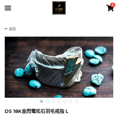
0
×
商品分類
主頁
返回
黑羽系列
所有商品
戰神之羽
黑羽系列&QUEEN
戰神伊始
大皇冠系列
黑鷹系列
戰神之羽
大皇冠系列
戰神伊始
女神系列
黑鷹系列
菊地健
女神系列
DS 18K金閃電松石羽毛戒指 L
高瀨豪太
天然寶石