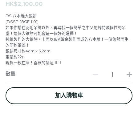
HK$2,100.00
F.A.L
De Stijl Channel
DS 八本雕大銀餅
(DSSP-18GE-L01)
Feather & Pendants
De Stijl People V.I.P Room
如果你想在羽毛吊飾以外，再尋找一個簡單之中又能夠特顯個性的吊
墜！這個大銀餅可能會是一個好的選擇！
純銀製作的大銀餅，上面以18K黃金製作而成的八本雕！一份悠然而生
Rings
Dark V.I.P Secret Room
的簡約華麗！
銀餅尺寸約4cm x 3.2cm
Bangles & Bracelets
GALLERY
重量約22g
現貨一枚在庫！喜歡的請速🙋🏼‍♂️
Necklaces
關於我們
數量
Earrings
登錄
/
註冊
加入購物車
新品上架
搜索
SPECIAL ITEM FOR VIP
繁體中文
繁體中文
CONTACT US