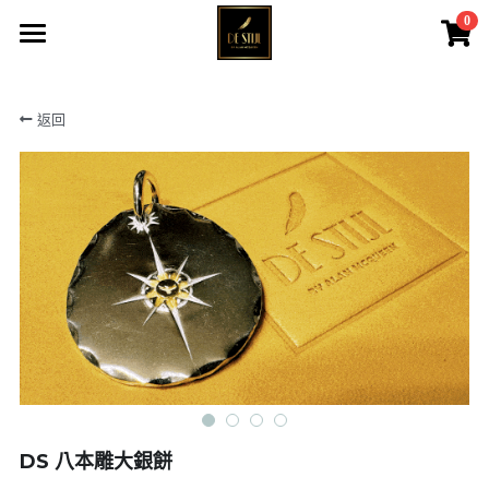
0
×
商品分類
主頁
返回
黑羽系列
所有商品
戰神之羽
黑羽系列&QUEEN
戰神伊始
大皇冠系列
黑鷹系列
戰神之羽
大皇冠系列
戰神伊始
女神系列
黑鷹系列
菊地健
女神系列
DS 八本雕大銀餅
高瀨豪太
天然寶石