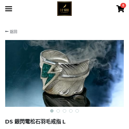
0
×
商品分類
主頁
返回
黑羽系列
所有商品
戰神之羽
黑羽系列&QUEEN
戰神伊始
大皇冠系列
黑鷹系列
戰神之羽
大皇冠系列
戰神伊始
女神系列
黑鷹系列
菊地健
女神系列
DS 銀閃電松石羽毛戒指 L
高瀨豪太
天然寶石