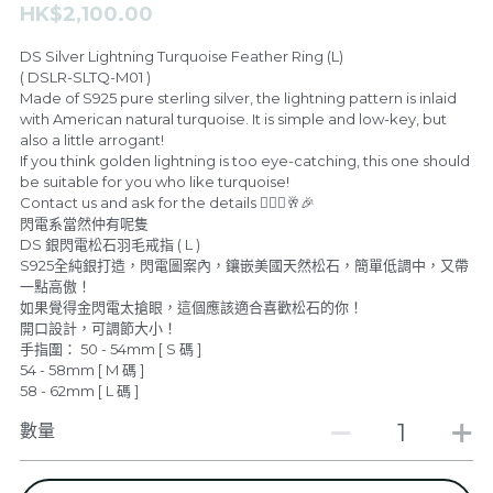
HK$2,100.00
F.A.L
De Stijl Channel
DS Silver Lightning Turquoise Feather Ring (L)
( DSLR-SLTQ-M01 )
Feather & Pendants
De Stijl People V.I.P Room
Made of S925 pure sterling silver, the lightning pattern is inlaid
with American natural turquoise. It is simple and low-key, but
also a little arrogant!
Rings
Dark V.I.P Secret Room
If you think golden lightning is too eye-catching, this one should
be suitable for you who like turquoise!
Bangles & Bracelets
GALLERY
Contact us and ask for the details 🙇🏼‍♂️🥂🎉
閃電系當然仲有呢隻
DS 銀閃電松石羽毛戒指 ( L )
Necklaces
關於我們
S925全純銀打造，閃電圖案內，鑲嵌美國天然松石，簡單低調中，又帶
一點高傲！
Earrings
登錄
/
註冊
如果覺得金閃電太搶眼，這個應該適合喜歡松石的你！
開口設計，可調節大小！
手指圍： 50 - 54mm [ S 碼 ]
新品上架
搜索
54 - 58mm [ M 碼 ]
58 - 62mm [ L 碼 ]
SPECIAL ITEM FOR VIP
繁體中文
數量
繁體中文
CONTACT US