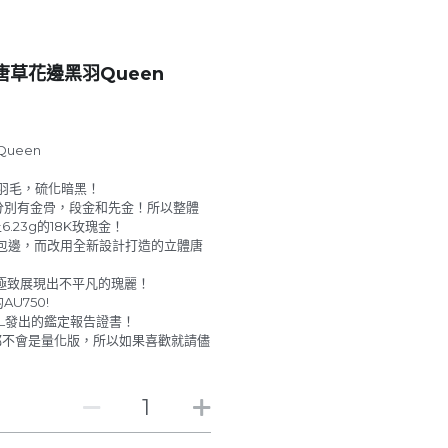
草花邊黑羽Queen
ueen
銀羽毛，硫化暗黑！
分別有金骨，段金和先金！所以整體
.23g的18K玫瑰金！
包邊，而改用全新設計打造的立體唐
的極致展現出不平凡的瑰麗！
U750!
L發出的鑑定報告證書！
都不會是量化版，所以如果喜歡就請儘