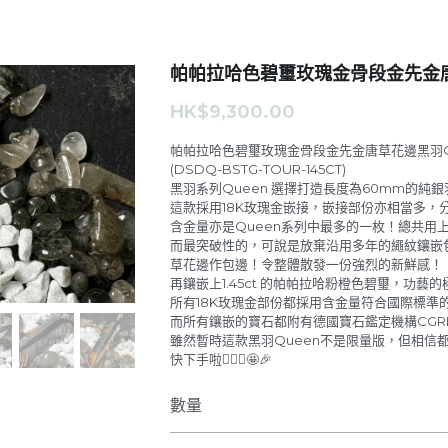
帕帕拉哈色碧璽玫瑰金骨段金先金唐
HK$9,300.00
帕帕拉哈色碧璽玫瑰金骨段金先金唐草花邊黑羽Q
(DSDQ-BSTG-TOUR-145CT)
黑羽系列Queen 選擇打造長度為60mm的純
這款採用18K玫瑰金嵌接，嵌接部份亦相當多，
含金量亦是Queen系列中最多的一枚！總共用上6
而最突破性的，可說是放棄沿用多年的繩紋鑲嵌
草花邊作包邊！令整體散發一份強烈的新鮮感！
再鑲嵌上1.45ct 的帕帕拉哈粉橙色碧璽，功藝
所有18K玫瑰金部份都採用含金量符合國際標準的A
而所有鑲嵌的寶石都附有德國寶石鑑定機構CGR
雖然暫時這款黑羽Queen不是限量版，但相信
快下手啦🙇🏼‍♂️🤩🎉
數量