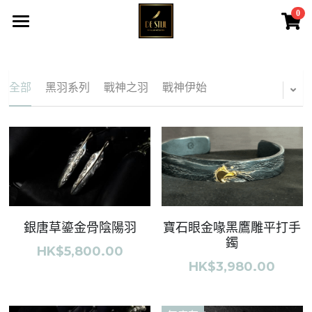
0
×
商品分類
主頁
黑羽系列
所有商品
全部
黑羽系列
戰神之羽
戰神伊始
戰神之羽
黑羽系列&QUEEN
戰神伊始
大皇冠系列
黑鷹系列
戰神之羽
大皇冠系列
戰神伊始
寶石眼金喙黑鷹雕平打手
銀唐草鎏金骨陰陽羽
女神系列
鐲
黑鷹系列
HK$5,800.00
HK$3,980.00
菊地健
女神系列
高瀨豪太
天然寶石