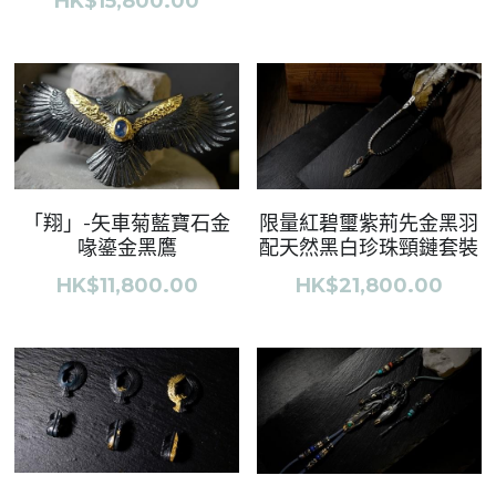
HK$15,800.00
English
日本語
「翔」-矢車菊藍寶石金
限量紅碧璽紫荊先金黑羽
喙鎏金黑鷹
配天然黑白珍珠頸鏈套裝
HK$11,800.00
HK$21,800.00