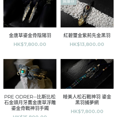
無庫存
F.A.L
De Stijl Channel
Feather & Pendants
De Stijl People V.I.P Room
Rings
金唐草鎏金骨陰陽羽
紅碧璽金紫荊先金黑羽
Dark V.I.P Secret Room
HK$7,800.00
HK$13,800.00
Bangles & Bracelets
GALLERY
Necklaces
關於我們
Earrings
登錄
/
註冊
新品上架
搜索
SPECIAL ITEM FOR VIP
PRE ODRER--比斯比松
睡美人松石戰神羽 鎏金
繁體中文
石金頭月牙鷹金唐草浮雕
黑羽捕夢網
鎏金骨戰神羽手鐲
繁體中文
HK$7,800.00
CONTACT US