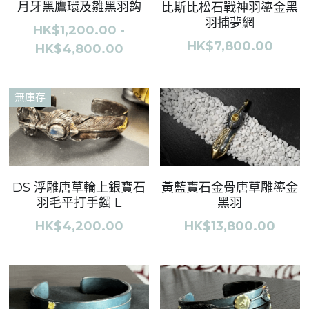
月牙黑鷹環及雛黑羽鈎
比斯比松石戰神羽鎏金黑
羽捕夢網
HK$1,200.00 -
HK$7,800.00
HK$4,800.00
無庫存
DS 浮雕唐草輪上銀寶石
黃藍寶石金骨唐草雕鎏金
羽毛平打手鐲 L
黑羽
HK$4,200.00
HK$13,800.00